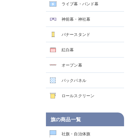
ライブ幕・バンド幕
神前幕・神社幕
バナースタンド
紅白幕
オープン幕
7
NO.398
NO.283
バックパネル
作事例
店頭幕 製作事例
店頭幕 製作事例
ロールスクリーン
旗の商品一覧
社旗・自治体旗