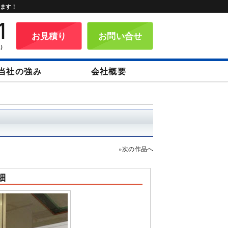
します！
お見積り
お問い合せ
祝）
当社の強み
会社概要
»次の作品へ
・日除け幕
腰幕・ロール幕
テーブルクロス
細
スクリーン