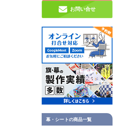
お問い合せ
社旗・自治体旗
安全旗
ペナ
会旗・長流旗
のぼり旗
幕・シートの商品一覧