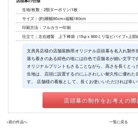
店頭幕の仕様
生地/枚数：2類ターポリン/1枚
サイズ：(約)横幅90cm×縦幅180cm
印刷方法：フルカラー印刷
仕立て：左右縫製 上下棒袋（15φｘ900ミリ塩ビパイプ+上部
文房具店様の店舗装飾用オリジナル店頭幕を名入れ製作
落ち着きのある紺色の地には白色で店舗名が細い文字で
オリジナルプリントもさることながら、高さを長くとっ
生地は、店頭に設置するのにふさわしい耐久性に優れた
す。 店舗様の看板として、長くお使いいただければ幸い
店頭幕の制作をお考えの際
«前の作品へ
一覧に戻る