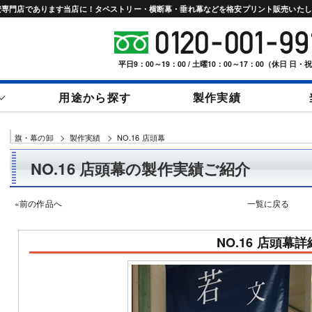
激安専門店であります当店に！タペストリー・横断幕・垂れ幕などを格安プリント販売いた
平日9：00～19：00 / 土曜10：00～17：00（休日 日・
用途から探す
製作実績
旗・幕の卸
製作実績
NO.16 店頭幕
NO.16 店頭幕の製作実績ご紹介
«前の作品へ
一覧に戻る
幕
応援幕
現場シート・養生
吊り下げバナー
店頭幕
幕
NO.16 店頭幕詳
タンド
紅白幕
オープン幕
バックパネル・バ
ロール
ックボード