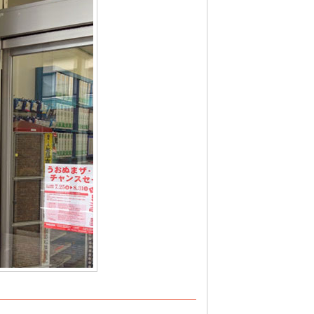
続旗
応援旗・団旗
国旗