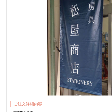
ント
校旗・学校旗
優勝旗
手旗
連
ご注文詳細内容