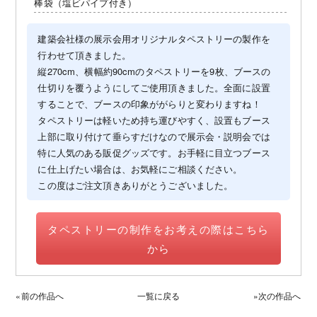
棒袋（塩ビパイプ付き）
建築会社様の展示会用オリジナルタペストリーの製作を
行わせて頂きました。
縦270cm、横幅約90cmのタペストリーを9枚、ブースの
仕切りを覆うようにしてご使用頂きました。全面に設置
することで、ブースの印象ががらりと変わりますね！
タペストリーは軽いため持ち運びやすく、設置もブース
上部に取り付けて垂らすだけなので展示会・説明会では
特に人気のある販促グッズです。お手軽に目立つブース
に仕上げたい場合は、お気軽にご相談ください。
この度はご注文頂きありがとうございました。
タペストリーの制作をお考えの際はこちら
から
«前の作品へ
一覧に戻る
»次の作品へ