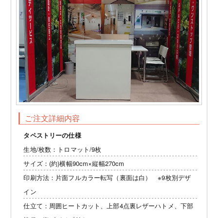
ご注文詳細内容
タペストリーの仕様
生地/枚数：トロマット/9枚
サイズ：(約)横幅90cm×縦幅270cm
印刷方法：片面フルカラー転写（裏面は白） ※9枚別デザ
イン
仕立て：周囲ヒートカット、上部4点裏レザーハトメ、下部