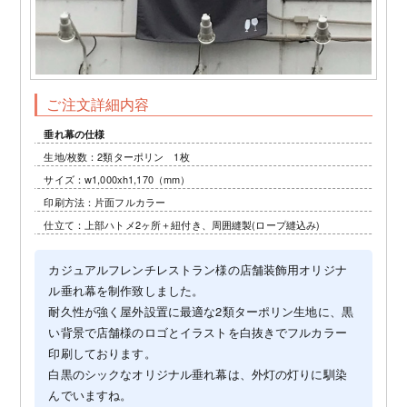
ご注文詳細内容
垂れ幕の仕様
生地/枚数：2類ターポリン 1枚
サイズ：w1,000xh1,170（mm）
印刷方法：片面フルカラー
仕立て：上部ハトメ2ヶ所＋紐付き、周囲縫製(ロープ縫込み)
カジュアルフレンチレストラン様の店舗装飾用オリジナ
ル垂れ幕を制作致しました。
耐久性が強く屋外設置に最適な2類ターポリン生地に、黒
い背景で店舗様のロゴとイラストを白抜きでフルカラー
印刷しております。
白黒のシックなオリジナル垂れ幕は、外灯の灯りに馴染
んでいますね。