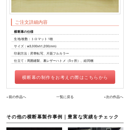
ご注文詳細内容
横断幕の仕様
生地/枚数：トロマット 1枚
サイズ：w3,000xh1,200(mm)
印刷方法：昇華転写、片面フルカラー
仕立て：周囲縫製、裏レザーハトメ（5ヶ所）、紐同梱
横断幕の制作をお考えの際はこちらから
«前の作品へ
一覧に戻る
»次の作品へ
その他の横断幕製作事例｜豊富な実績をチェック